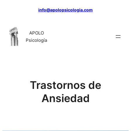
Saltar
info@apolopsicologia.com
al
contenido
APOLO
Psicología
Trastornos de
Ansiedad