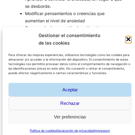
se desborde.
Modificar pensamientos o creencias que
aumentan el nivel de ansiedad
Comprenderás que estímulos, situaciones
activan la respuesta de ansiedad
Gestionar el consentimiento
de las cookies
Todo ello te ayudará a mejorar tu confianza,
autoestima y a sentirte más tranquilo en el día a día,
Para ofrecer las mejores experiencias, utilizamos tecnologías como las cookies para
almacenar y/o acceder a la información del dispositivo. El consentimiento de estas
con un mayor bienestar.
tecnologías nos permitirá procesar datos como el comportamiento de navegación o
las identificaciones únicas en este sitio. No consentir o retirar el consentimiento,
puede afectar negativamente a ciertas características y funciones.
RESERVA TU CITA
Aceptar
Rechazar
Ver preferencias
©
APOLO Psicología 2025
Política de cookies
Declaración de privacidad
Impressum