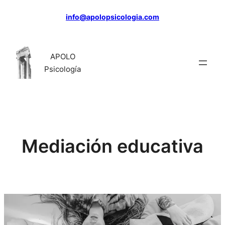
Saltar
info@apolopsicologia.com
al
contenido
APOLO
Psicología
Mediación educativa