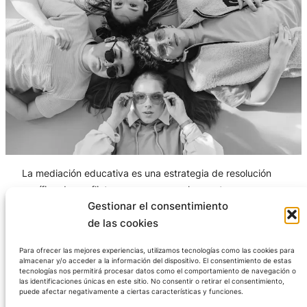
La mediación educativa es una estrategia de resolución
pacífica de conflictos que surgen en los centros, con
Gestionar el consentimiento
utilidad para abordar los conflictos entre dos o mas
alumnos, entre el profesorado, entre el equipo docente y
de las cookies
padres.
Para ofrecer las mejores experiencias, utilizamos tecnologías como las cookies para
almacenar y/o acceder a la información del dispositivo. El consentimiento de estas
La mediación tiene un gran valor educativo ya que es
tecnologías nos permitirá procesar datos como el comportamiento de navegación o
flexible, se adapta a las necesidades de la comunidad
las identificaciones únicas en este sitio. No consentir o retirar el consentimiento,
puede afectar negativamente a ciertas características y funciones.
escolar mejorando el clima del centro, así como las