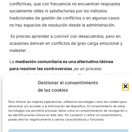
conflictivas, que con frecuencia no encuentran respuesta
socialmente útiles ni satisfactorias por los métodos
tradicionales de gestión de conflictos o en algunos casos
no hay espacios de resolución desde la administración.
Es preciso aprender a convivir con desacuerdos, pero en
ocasiones derivan en conflictos de gran carga emocional y
malestar .
La
mediación comunitaria es una alternativa idónea
para resolver las controversias ,
es un proceso
constructivo de tratamiento del conflicto que puede
Gestionar el consentimiento
generar aprendizajes y oportunidades de crecimiento
de las cookies
personal que en muchos casos ni la ley , ni los procesos
judiciales pueden ofrecer una respuesta satisfactoria.
Para ofrecer las mejores experiencias, utilizamos tecnologías como las cookies para
almacenar y/o acceder a la información del dispositivo. El consentimiento de estas
La mediación comunitaria es el procedimiento más
tecnologías nos permitirá procesar datos como el comportamiento de navegación o
adecuado y útil, debido a que las personas enfrentadas
las identificaciones únicas en este sitio. No consentir o retirar el consentimiento,
puede afectar negativamente a ciertas características y funciones.
deben continuar relacionándose en su espacio asociativo
o vecinal.