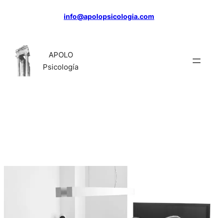
Saltar
info@apolopsicologia.com
al
contenido
APOLO
Psicología